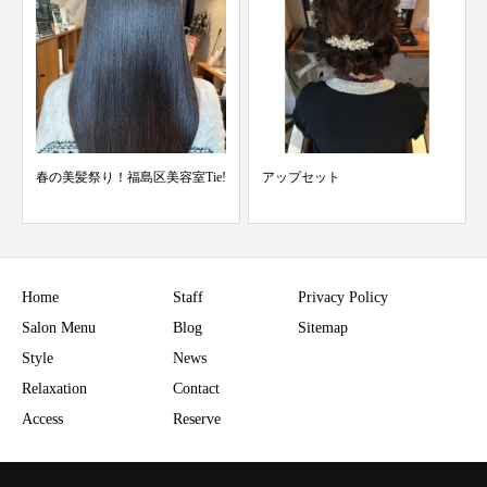
春の美髪祭り！福島区美容室Tie!
アップセット
Home
Staff
Privacy Policy
Salon Menu
Blog
Sitemap
Style
News
Relaxation
Contact
Access
Reserve