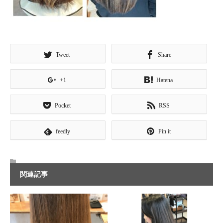
Tweet
Share
+1
Hatena
Pocket
RSS
feedly
Pin it
関連記事