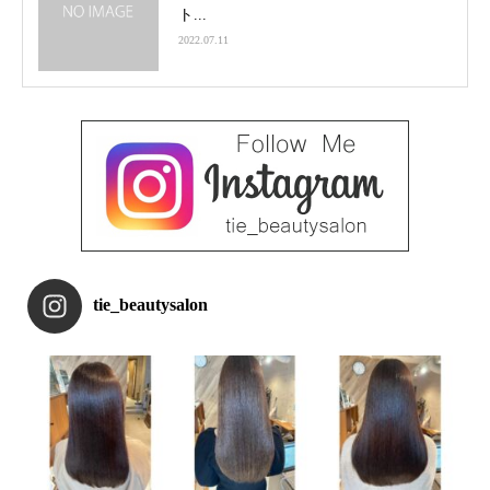
ト...
2022.07.11
tie_beautysalon