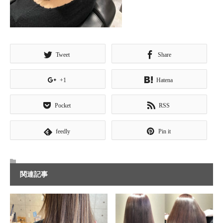
Tweet
Share
+1
Hatena
Pocket
RSS
feedly
Pin it
関連記事