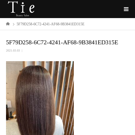
5F79D258-6C72-4241-AF68-9B3841ED315E
5F79D258-6C72-4241-AF68-9B3841ED315E
2021.03.03