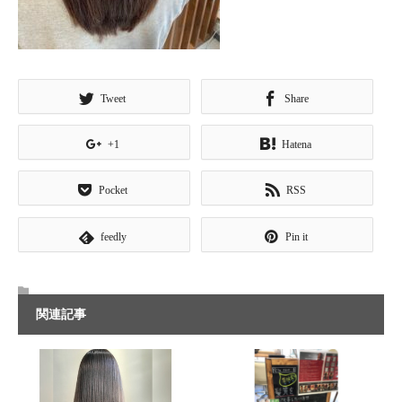
Tweet
Share
+1
Hatena
Pocket
RSS
feedly
Pin it
関連記事