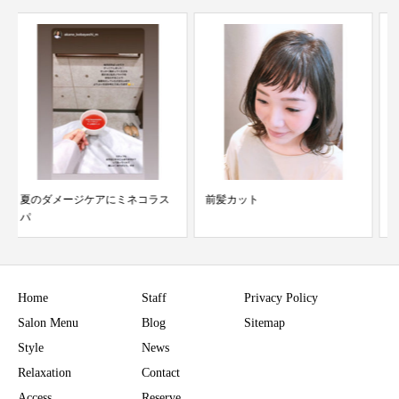
前髪カット
大阪で髪質改善なら
Home
Staff
Privacy Policy
Salon Menu
Blog
Sitemap
Style
News
Relaxation
Contact
Access
Reserve