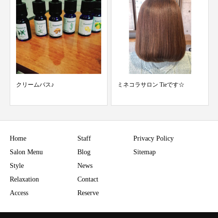
ミネコラサロン Tieです☆
ミネコラ祭りひな祭り
Home
Staff
Privacy Policy
Salon Menu
Blog
Sitemap
Style
News
Relaxation
Contact
Access
Reserve