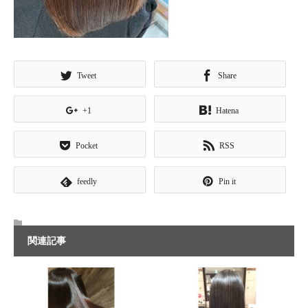
Tweet
Share
+1
Hatena
Pocket
RSS
feedly
Pin it
関連記事