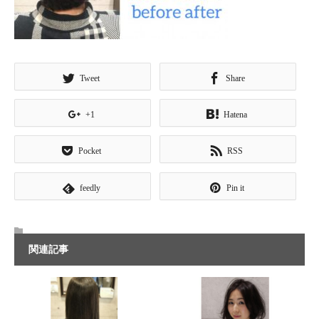
Tweet
Share
+1
Hatena
Pocket
RSS
feedly
Pin it
関連記事