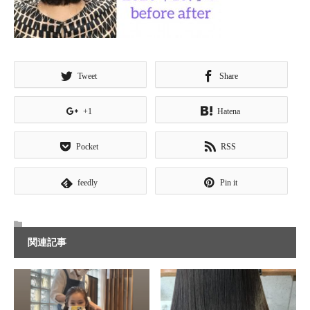
Tweet
Share
+1
Hatena
Pocket
RSS
feedly
Pin it
関連記事