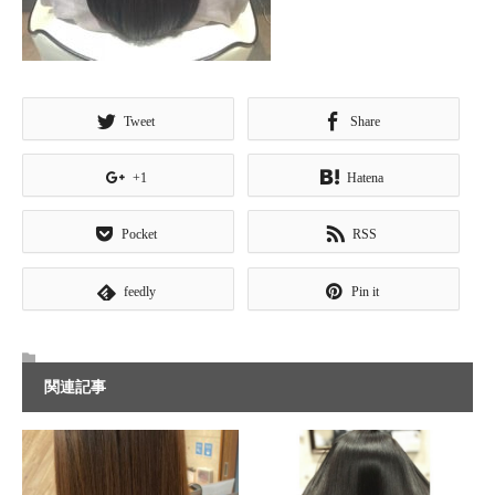
Tweet
Share
+1
Hatena
Pocket
RSS
feedly
Pin it
関連記事