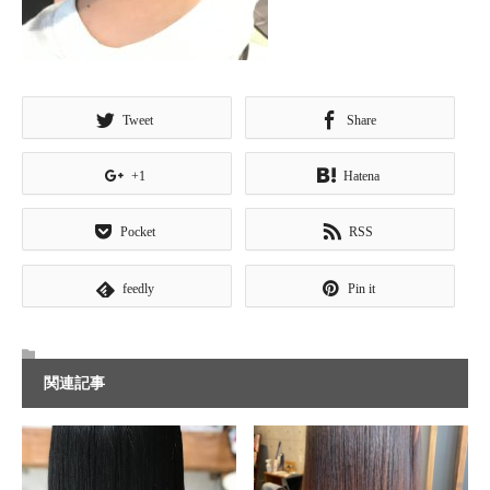
Tweet
Share
+1
Hatena
Pocket
RSS
feedly
Pin it
関連記事