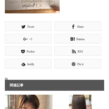
Tweet
Share
+1
Hatena
Pocket
RSS
feedly
Pin it
関連記事