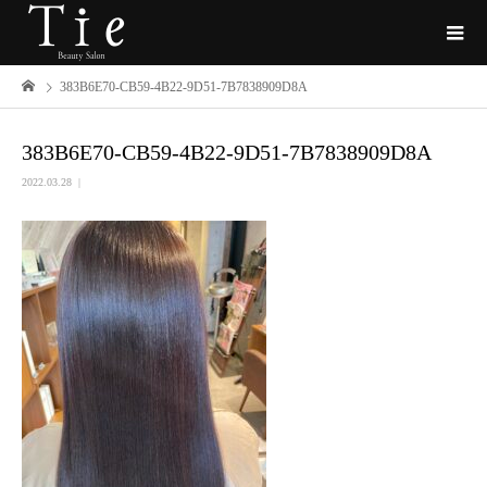
383B6E70-CB59-4B22-9D51-7B7838909D8A
383B6E70-CB59-4B22-9D51-7B7838909D8A
2022.03.28