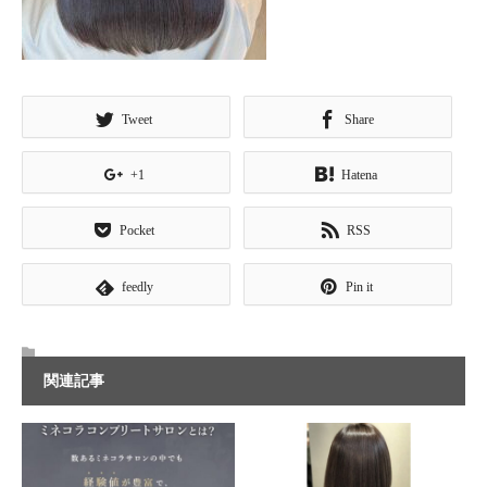
Tweet
Share
+1
Hatena
Pocket
RSS
feedly
Pin it
関連記事