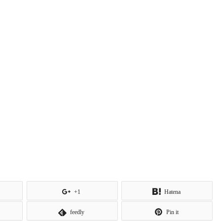
+1
Hatena
feedly
Pin it