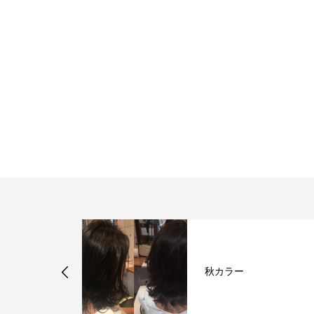
サランサランに福島区美
容室Tie