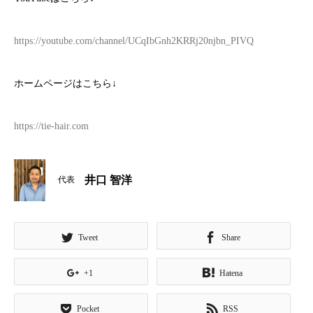
https://youtube.com/channel/UCqIbGnh2KRRj20njbn_PIVQ
ホームページはこちら
↓
https://tie-hair.com
井口 智洋
代表
Tweet
Share
+1
Hatena
Pocket
RSS