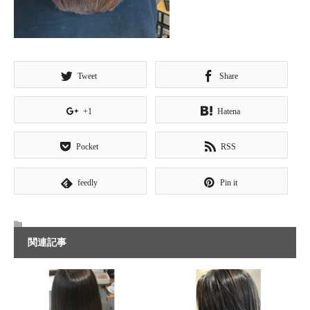
Tweet
Share
+1
Hatena
Pocket
RSS
feedly
Pin it
関連記事