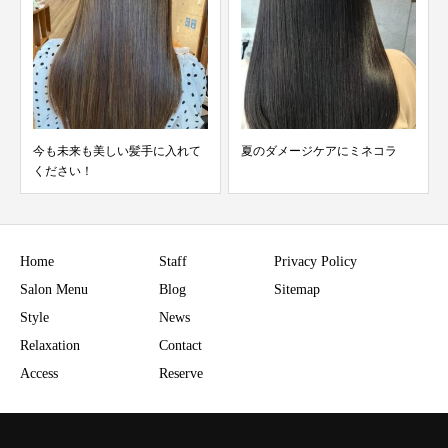
夏のダメージケアにミネコラ
油分補給
Home
Staff
Privacy Policy
Salon Menu
Blog
Sitemap
Style
News
Relaxation
Contact
Access
Reserve