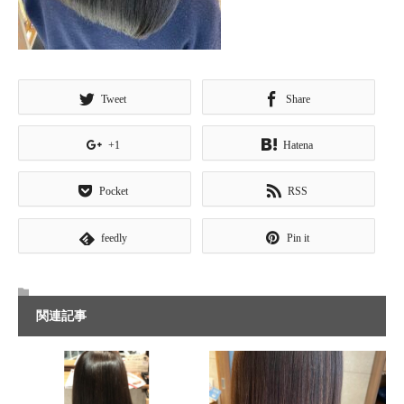
Tweet
Share
+1
Hatena
Pocket
RSS
feedly
Pin it
関連記事