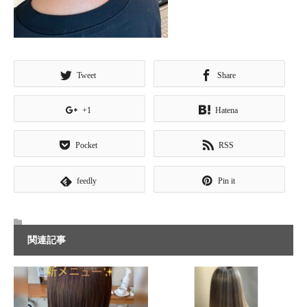
Tweet
Share
+1
Hatena
Pocket
RSS
feedly
Pin it
関連記事