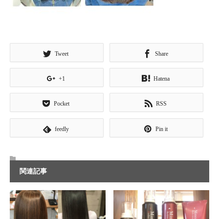
Tweet
Share
+1
Hatena
Pocket
RSS
feedly
Pin it
関連記事