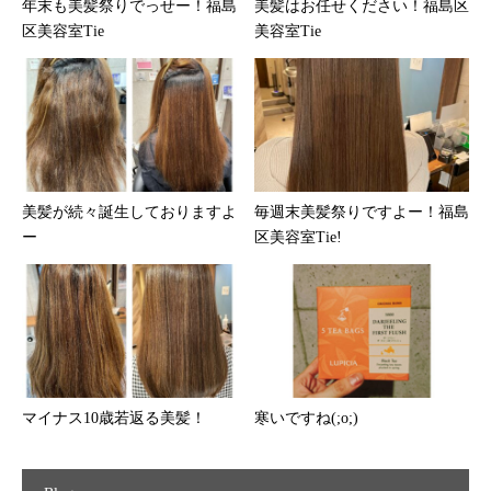
年末も美髪祭りでっせー！福島
美髪はお任せください！福島区
区美容室Tie
美容室Tie
美髪が続々誕生しておりますよ
毎週末美髪祭りですよー！福島
ー
区美容室Tie!
マイナス10歳若返る美髪！
寒いですね(;o;)