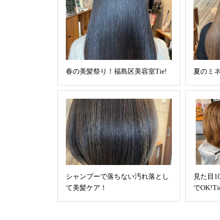
春の美髪祭り！福島区美容室Tie!
夏のミネ
シャンプーで落ちない汚れ落とし
見た目1
て美髪ケア！
でOK!