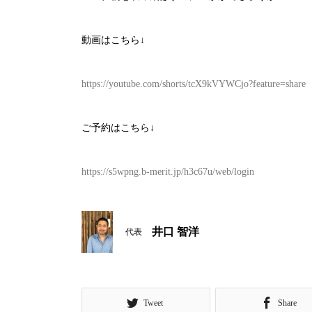
動画はこちら↓
https://youtube.com/shorts/tcX9kVYWCjo?feature=share
ご予約はこちら↓
https://s5wpng.b-merit.jp/h3c67u/web/login
井口 智洋
代表
Tweet
Share