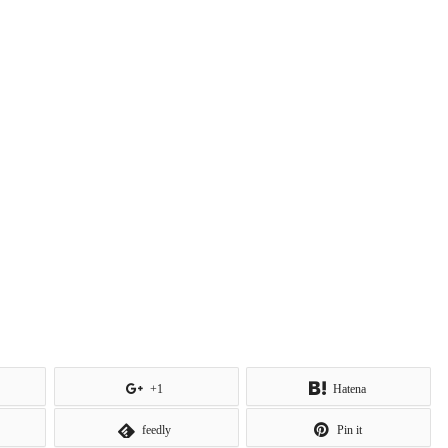
+1
Hatena
feedly
Pin it