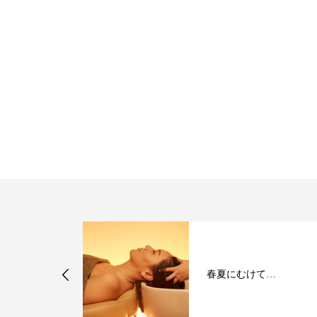
て…
最強の髪質改善ミネコラ