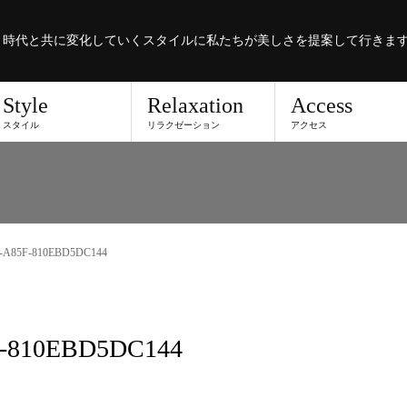
。時代と共に変化していくスタイルに私たちが美しさを提案して行きま
Style
Relaxation
Access
スタイル
リラクゼーション
アクセス
8-A85F-810EBD5DC144
F-810EBD5DC144