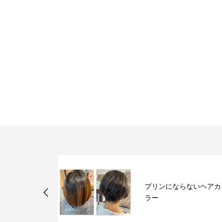
らないヘアカ
シャンプー大切です