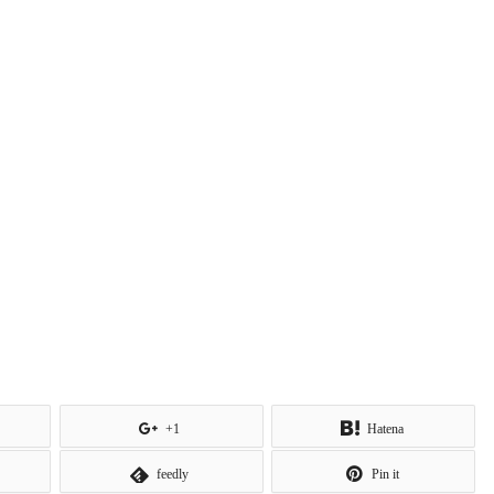
+1
Hatena
feedly
Pin it