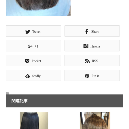
Tweet
Share
+1
Hatena
Pocket
RSS
feedly
Pin it
関連記事