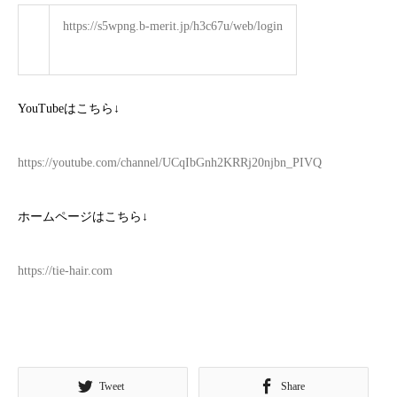
https://s5wpng.b-merit.jp/h3c67u/web/login
YouTube
はこちら
↓
https://youtube.com/channel/UCqIbGnh2KRRj20njbn_PIVQ
ホームページはこちら
↓
https://tie-hair.com
Tweet
Share