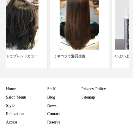
ミネコラで髪質改善
いよいよ明日定期便販売
Home
Staff
Privacy Policy
Salon Menu
Blog
Sitemap
Style
News
Relaxation
Contact
Access
Reserve