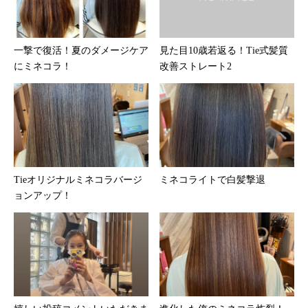
一撃で復活！夏のダメージケア
見た目10歳若返る！Tie式髪質
にミネコラ！
改善ストレート2
Tieオリジナルミネコラバージ
ミネコライトで白髪撃退
ョンアップ！