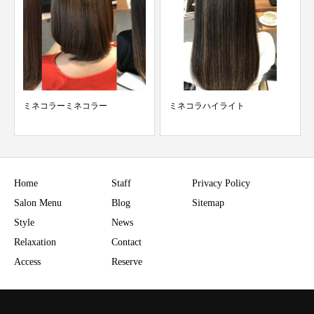
ミネコラハイライト
春夏にむけて…
Home
Staff
Privacy Policy
Salon Menu
Blog
Sitemap
Style
News
Relaxation
Contact
Access
Reserve