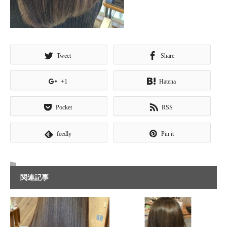
Tweet
Share
+1
Hatena
Pocket
RSS
feedly
Pin it
関連記事