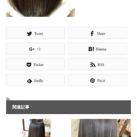
Tweet
Share
+1
Hatena
Pocket
RSS
feedly
Pin it
関連記事