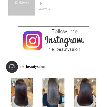
ト...
2022.07.11
tie_beautysalon