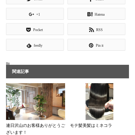
+1
Hatena
Pocket
RSS
feedly
Pin it
関連記事
連日沢山のお客様ありがとうご
モテ髪美髪はミネコラ
ざいます！