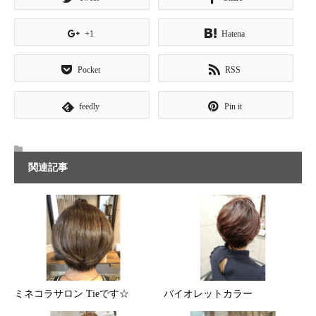
+1
Hatena
Pocket
RSS
feedly
Pin it
関連記事
ミネコラサロン Tieです☆
バイオレットカラー