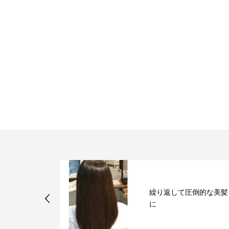
圧倒的な美髪
アーユルヴェーダ