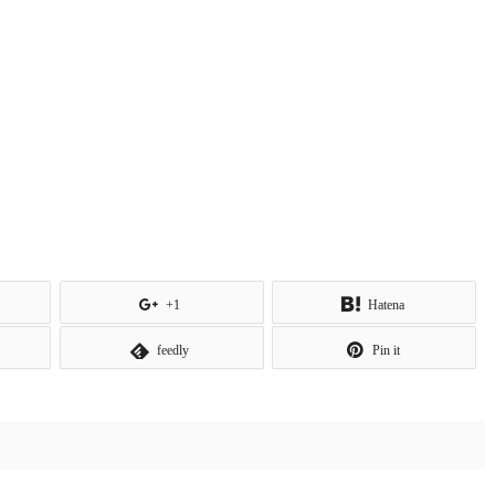
+1
Hatena
feedly
Pin it