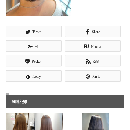
Tweet
Share
+1
Hatena
Pocket
RSS
feedly
Pin it
関連記事