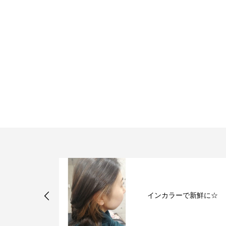
ミネコラでストレスから
で新鮮に☆
解放