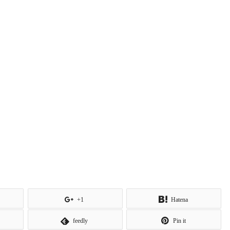
+1
Hatena
feedly
Pin it