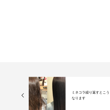
り返すとこう
ブリーチ毛でもストレー
トに！酸性ストレート！