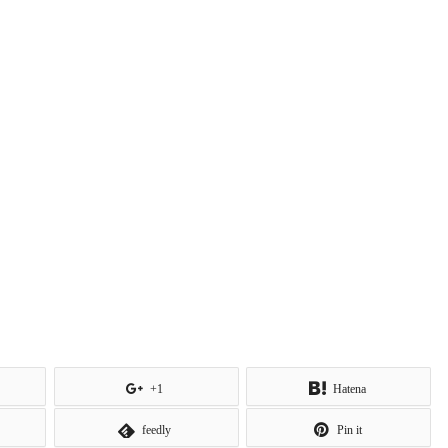
+1
Hatena
feedly
Pin it