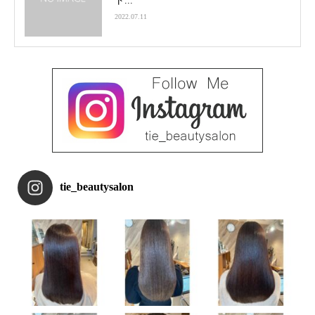
ト...
2022.07.11
tie_beautysalon