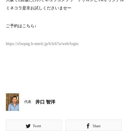
ミネコラ是非お試しくださいませー
ご予約はこちら↓
https://s5wpng.b-merit.jp/h3c67u/web/login
井口 智洋
代表
Tweet
Share