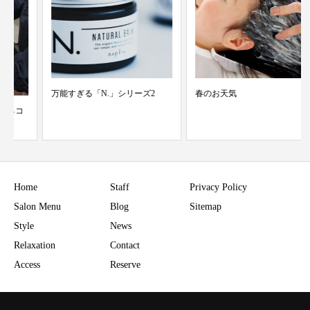
万能すぎる「N.」シリーズ2
春のお天気
Home
Staff
Privacy Policy
Salon Menu
Blog
Sitemap
Style
News
Relaxation
Contact
Access
Reserve