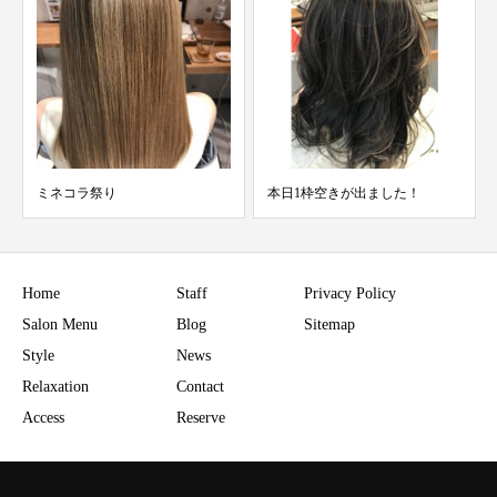
本日1枠空きが出ました！
極上の美髪
Home
Staff
Privacy Policy
Salon Menu
Blog
Sitemap
Style
News
Relaxation
Contact
Access
Reserve