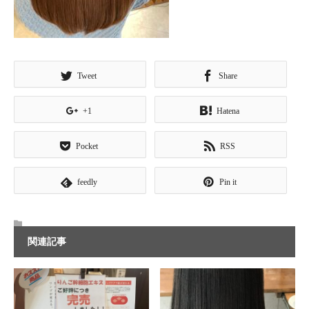
Tweet
Share
+1
Hatena
Pocket
RSS
feedly
Pin it
関連記事